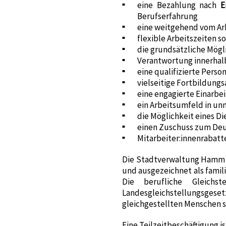
eine Bezahlung nach
E
Berufserfahrung
eine weitgehend vom Arb
flexible Arbeitszeiten 
die grundsätzliche Mögl
Verantwortung innerhal
eine qualifizierte Pers
vielseitige Fortbildun
eine engagierte Einarbe
ein Arbeitsumfeld in u
die Möglichkeit eines Di
einen Zuschuss zum Deu
Mitarbeiter:innenrabatte
Die Stadtverwaltung Hamm fö
und ausgezeichnet als famil
Die berufliche Gleich
Landesgleichstellungsge
gleichgestellten Menschen s
Eine Teilzeitbeschäftigung i