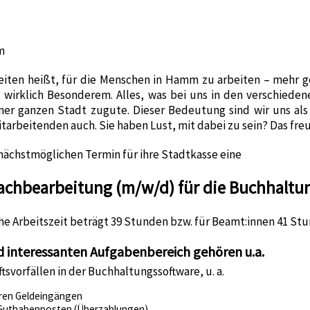
m
iten heißt, für die Menschen in Hamm zu arbeiten – mehr g
wirklich Besonderem. Alles, was bei uns in den verschieden
er ganzen Stadt zugute. Dieser Bedeutung sind wir uns als
arbeitenden auch. Sie haben Lust, mit dabei zu sein? Das freu
ächstmöglichen Termin für ihre Stadtkasse eine
achbearbeitung (m/w/d) für die Buchhaltu
e Arbeitszeit beträgt 39 Stunden bzw. für Beamt:innen 41 St
nd interessanten Aufgabenbereich gehören u.a.
svorfällen in der Buchhaltungssoftware, u. a.
aren Geldeingängen
Guthabenposten (Überzahlungen)