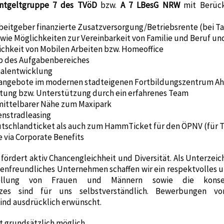
ntgeltgruppe 7 des TVöD
bzw.
A 7 LBesG NRW
mit Berücks
eitgeber finanzierte Zusatzversorgung/Betriebsrente (bei Ta
sowie Möglichkeiten zur Vereinbarkeit von Familie und Beruf u
ichkeit von Mobilen Arbeiten bzw. Homeoffice
b des Aufgabenbereiches
onalentwicklung
gsangebote im modernen stadteigenen Fortbildungszentrum A
itung bzw. Unterstützung durch ein erfahrenes Team
nmittelbarer Nähe zum Maxipark
enstradleasing
tschlandticket als auch zum HammTicket für den ÖPNV (für Ta
 via Corporate Benefits
rdert aktiv Chancengleichheit und Diversität. Als Unterzeichn
ienfreundliches Unternehmen schaffen wir ein respektvolles u
stellung von Frauen und Männern sowie die kon
setzes sind für uns selbstverständlich. Bewerbungen v
ind ausdrücklich erwünscht.
st grundsätzlich möglich.