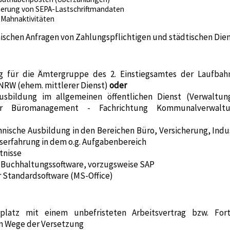
vierung von SEPA-Lastschriftmandaten
Mahnaktivitäten
ischen Anfragen von Zahlungspflichtigen und städtischen Dien
g für die Ämtergruppe des 2. Einstiegsamtes der Laufba
NRW (ehem. mittlerer Dienst)
oder
sbildung im allgemeinen öffentlichen Dienst (Verwaltungs
ür Büromanagement - Fachrichtung Kommunalverwaltun
nnische Ausbildung in den Bereichen Büro, Versicherung, Indu
fserfahrung in dem o.g. Aufgabenbereich
tnisse
r Buchhaltungssoftware, vorzugsweise SAP
 Standardsoftware (MS-Office)
tsplatz mit einem unbefristeten Arbeitsvertrag bzw. Fo
m Wege der Versetzung