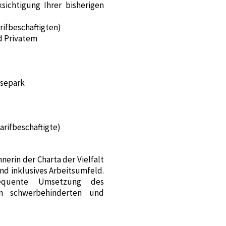
ichtigung Ihrer bisherigen
rifbeschäftigten)
nd Privatem
hsepark
rifbeschäftigte)
erin der Charta der Vielfalt
nd inklusives Arbeitsumfeld.
sequente Umsetzung des
on schwerbehinderten und